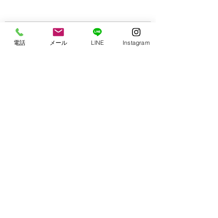
コメント
電話
メール
LINE
Instagram
第6回 Stage
【ワクワク無料体
コメントを追加…
Performance 開催の
のお知らせ】
お知らせ
ヴィゴールバレエスタジオ
福岡県福岡市早良区飯倉6-25-12
vigor.balletstudio@gmail.com
TEL：090-5280-5656
©︎Vigor Ballet Studio Design support by
HIRONOKIKAKU