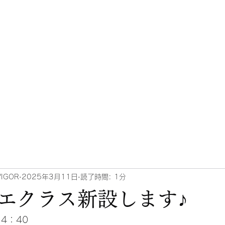
タジオ オフィシャルサイト
クラス
スケジュール・料金
スタッフ紹介
駐車場について
ブロ
VIGOR
2025年3月11日
読了時間: 1分
エクラス新設します♪
4：40