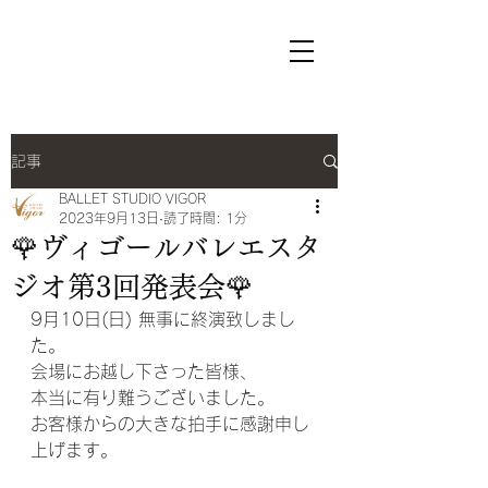
ヴィゴールバレエスタジオ
オフィシャルサイト
記事
BALLET STUDIO VIGOR
2023年9月13日
読了時間: 1分
🌹ヴィゴールバレエスタ
ジオ第3回発表会🌹
9月10日(日) 無事に終演致しまし
た。
会場にお越し下さった皆様、
本当に有り難うございました。
お客様からの大きな拍手に感謝申し
上げます。