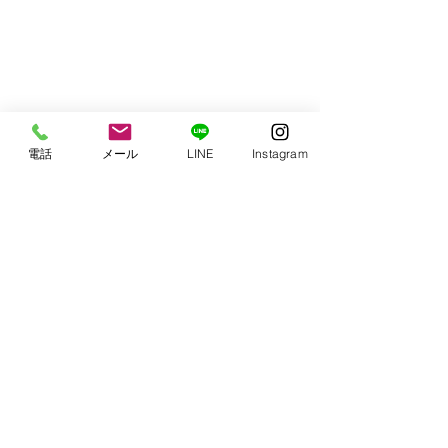
電話
メール
LINE
Instagram
コメント
第6回 Stage
【ワクワク無料体
コメントを追加…