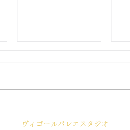
第6回 Stage
【ワ
Performance 開催のお知ら
らせ
せ
ヴィゴールバレエスタジオ