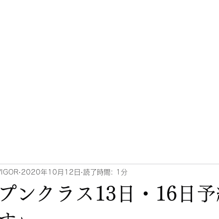
タジオ オフィシャルサイト
クラス
スケジュール・料金
スタッフ紹介
駐車場について
ブロ
VIGOR
2020年10月12日
読了時間: 1分
プンクラス13日・16日