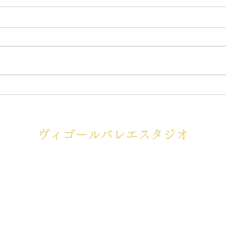
第6回 Stage
【ワ
Performance 開催のお知ら
らせ
せ
ヴィゴールバレエスタジオ
福岡県福岡市早良区飯倉6-25-12
vigor.balletstudio@gmail.com
TEL：090-5280-5656
©︎Vigor Ballet Studio Design support by HIRONOKIKAKU