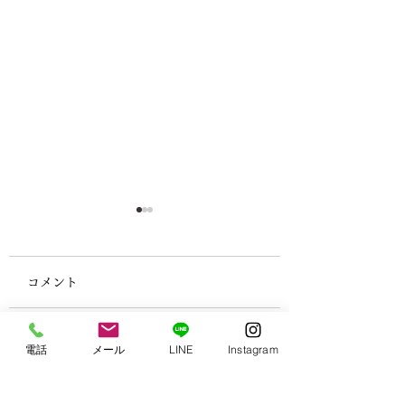
コメント
電話
メール
LINE
Instagram
第6回 Stage
【ワクワク無料体
コメントを追加…
Performance 開催の
のお知らせ】